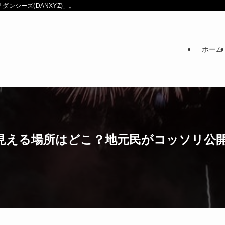
ンシーズ(DANXYZ)」。
ホーム
見える場所はどこ？地元民がコッソリ公