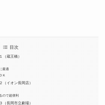
目次
１（蔵王橋）
に最適
ＯＫ
め２（イオン長岡店）
るので超便利
め３（長岡市立劇場）