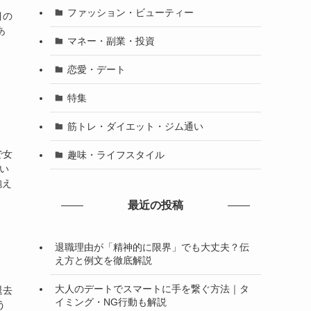
。
ファッション・ビューティー
目の
あ
マネー・副業・投資
恋愛・デート
特集
筋トレ・ダイエット・ジム通い
で女
趣味・ライフスタイル
い
抱え
最近の投稿
退職理由が「精神的に限界」でも大丈夫？伝
え方と例文を徹底解説
大人のデートでスマートに手を繋ぐ方法｜タ
退去
イミング・NG行動も解説
う