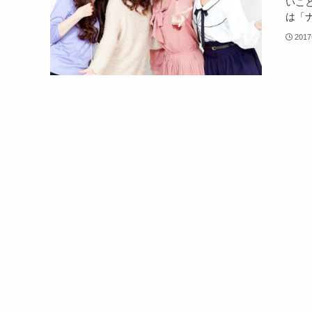
いこ
は「ナ
201