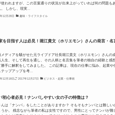
が使われますが、この言葉通りの状況が出来上がっていれば何の問題も
。 しかし、現実...
7年12月28日
趣味・ライフスタイル
家を目指す人は必見！堀江貴文（ホリエモン）さんの発言・名
頃メディアを騒がせた元ライブドア社長堀江貴文（ホリエモン）さんの
落人生、そして再生を通し、その人柄と名言集を筆者の独自の経験と感
て勝手に解釈をしてみました。 この記事は、現在の仕事に悩み、起業や
テップアップを考...
7年12月18日
2017年12月27日
ビジネス・起業・仕事術
パ初心者必見！ナンパしやすい女の子の特徴は？
さんは「ナンパ」をしたことがありますか？ そもそもナンパとは難しい
ょうか。 残念ながら筆者の私は女性ですので、男性にとってナンパが難