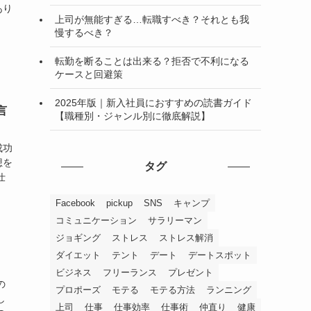
あり
上司が無能すぎる…転職すべき？それとも我
慢するべき？
転勤を断ることは出来る？拒否で不利になる
ケースと回避策
2025年版｜新入社員におすすめの読書ガイド
言
【職種別・ジャンル別に徹底解説】
成功
想を
タグ
仕
Facebook
pickup
SNS
キャンプ
コミュニケーション
サラリーマン
ジョギング
ストレス
ストレス解消
ダイエット
テント
デート
デートスポット
ビジネス
フリーランス
プレゼント
の
プロポーズ
モテる
モテる方法
ランニング
し
上司
仕事
仕事効率
仕事術
仲直り
健康