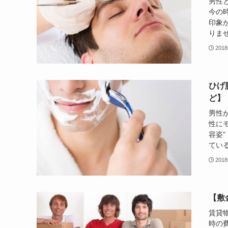
男性
今の
印象
りませ
201
ひげ
ど】
男性
性に
容姿"
ている
201
【敷
賃貸
時の