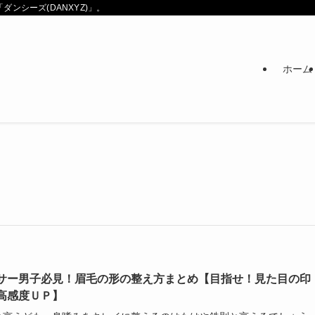
ンシーズ(DANXYZ)」。
ホーム
サー男子必見！眉毛の形の整え方まとめ【目指せ！見た目の印
高感度ＵＰ】