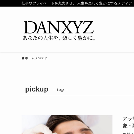
仕事やプライベートを充実させ、 人生を楽しく豊かにするメディア「ダ
ホーム
pickup
pickup
– tag –
アラ
象・