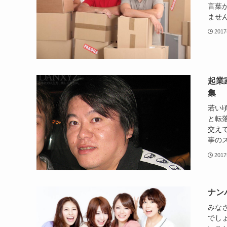
言葉
ません
201
起業
集
若い
と転
交え
事のス
201
ナン
みな
でし