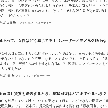
と言えども、身嗜みをキレイに整えるのはもはや鉄則と言えるでしょう
時代は男性にも美容が求められるものであり、身嗜みに気を配り、見た
が良い男性ほど素敵に見られます。 そして、それは私生活だけの話では
ん。 ビジネス上で...
8年1月11日
ファッション・ビューティー
脱毛って、女性はどう感じてる？【レーザー／光／永久脱毛な
が女性の目を気にするのは恥ずかしいことではなく、自分のヒゲが原因
モテないんじゃないかと不安になることも多いです。 男性も女性も、"悪
 よりも "良い容姿" の異性を好きになるので、容姿にコンプレックスを
人は変えたい...
8年1月7日
ファッション・ビューティー
金返還】賃貸を退去するとき、現状回復はどこまでやるべき？
物件を利用している以上、絶対に避けては通ることができない問題が「
費用負担」です。 基本的に賃貸物件を契約する際には「原状回復」とい