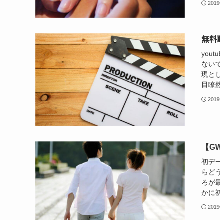
201
無料
you
ないで
現と
目瞭然
201
【G
初デ
らど
ろが
かに初
201