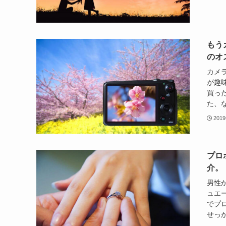
もう
のオ
カメ
が趣
買っ
た、な
201
プロ
介。
男性
ュエ
でプ
せっか