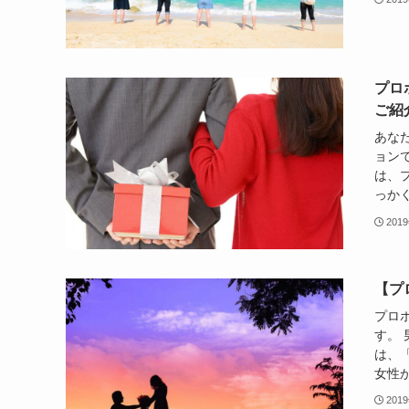
プロ
ご紹
あな
ョン
は、
っかく
201
【プ
プロ
す。
は、
女性か
201