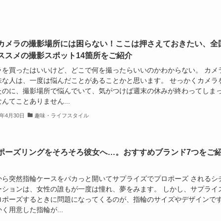
カメラの撮影場所には困らない！ここは押さえておきたい、全
ススメの撮影スポット14箇所をご紹介
ラを買ったはいいけど、どこで何を撮ったらいいのかわからない。 カメ
味な人は、一度は悩んだことがあることかと思います。 せっかくカメラ
たのに、撮影場所で悩んでいて、気がつけば週末の休みが終わってしま
んてことありません...
9年4月30日
趣味・ライフスタイル
ポーズリングをそろそろ彼女へ…。おすすめブランド7つをご
から突然指輪ケースをパカっと開いてサプライズでプロポーズ されるシ
ーションは、女性の誰もが一度は憧れ、夢をみます。 しかし、サプライ
ロポーズするときに問題になってくるのが、指輪のサイズやデザインで
く用意した指輪が...