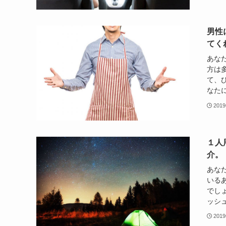
男性
てく
あな
方は
て、
なたに
201
１人
介。
あな
いる
でし
ッシュ
201