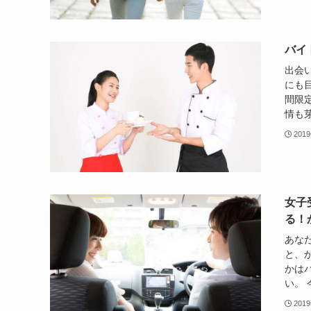
バイ
出会
にも
間限
情も芽
201
女子
る！
あな
と、
かは
い。 
201