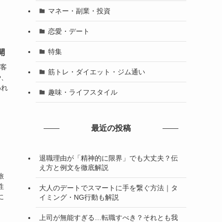
マネー・副業・投資
恋愛・デート
特集
開
物客
筋トレ・ダイエット・ジム通い
や、
われ
趣味・ライフスタイル
最近の投稿
退職理由が「精神的に限界」でも大丈夫？伝
え方と例文を徹底解説
旅
性
大人のデートでスマートに手を繋ぐ方法｜タ
に
イミング・NG行動も解説
上司が無能すぎる…転職すべき？それとも我