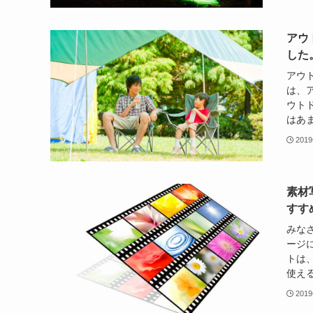
アウ
した
アウ
は、
ウト
はあま
201
素材
すす
みな
ージ
トは
使える
201