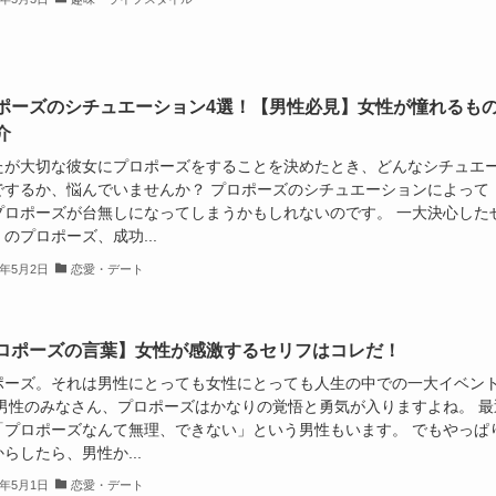
ポーズのシチュエーション4選！【男性必見】女性が憧れるも
介
たが大切な彼女にプロポーズをすることを決めたとき、どんなシチュエ
でするか、悩んでいませんか？ プロポーズのシチュエーションによって
プロポーズが台無しになってしまうかもしれないのです。 一大決心した
のプロポーズ、成功...
9年5月2日
恋愛・デート
ロポーズの言葉】女性が感激するセリフはコレだ！
ポーズ。それは男性にとっても女性にとっても人生の中での一大イベン
 男性のみなさん、プロポーズはかなりの覚悟と勇気が入りますよね。 最
「プロポーズなんて無理、できない」という男性もいます。 でもやっぱ
らしたら、男性か...
9年5月1日
恋愛・デート