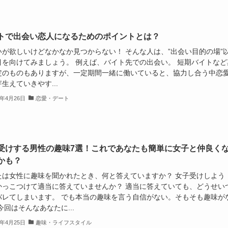
トで出会い恋人になるためのポイントとは？
いが欲しいけどなかなか見つからない！ そんな人は、”出会い目的の場”
目を向けてみましょう。 例えば、バイト先での出会い。 短期バイトなど
定のものもありますが、一定期間一緒に働いていると、協力し合う中恋
生えていきやす...
9年4月26日
恋愛・デート
受けする男性の趣味7選！これであなたも簡単に女子と仲良く
かも？
たは女性に趣味を聞かれたとき、何と答えていますか？ 女子受けしよう
かっこつけて適当に答えていませんか？ 適当に答えていても、どうせい
バレてしまいます。 でも本当の趣味を言う自信がない。そもそも趣味が
今回はそんなあなたに...
9年4月25日
趣味・ライフスタイル