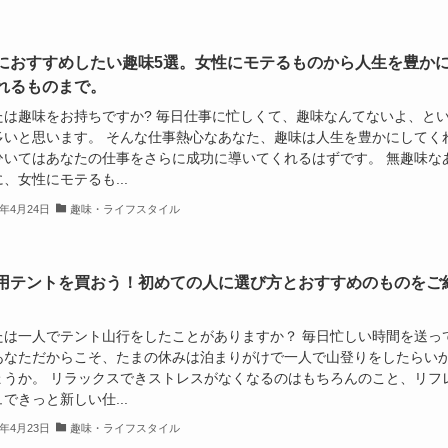
におすすめしたい趣味5選。女性にモテるものから人生を豊か
れるものまで。
たは趣味をお持ちですか? 毎日仕事に忙しくて、趣味なんてないよ、と
多いと思います。 そんな仕事熱心なあなた、趣味は人生を豊かにしてく
ひいてはあなたの仕事をさらに成功に導いてくれるはずです。 無趣味な
、女性にモテるも...
9年4月24日
趣味・ライフスタイル
用テントを買おう！初めての人に選び方とおすすめのものをご
たは一人でテント山行をしたことがありますか？ 毎日忙しい時間を送っ
あなただからこそ、たまの休みは泊まりがけで一人で山登りをしたらい
ょうか。 リラックスできストレスがなくなるのはもちろんのこと、リフ
できっと新しい仕...
9年4月23日
趣味・ライフスタイル