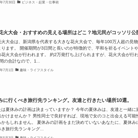
3年7月30日
ビジネス・起業・仕事術
花火大会・おすすめの見える場所はどこ？地元民がコッソリ公
花火大会は、新潟県を代表する大きな花火大会で、毎年100万人超の見
まります。 開催期間が3日間と長いのが特徴的で、平和を祈るイベント
の花火大会が行われます。 約2万発打ち上げられますが、花火大会が行
間の合計なので、1...
9年7月1日
趣味・ライフスタイル
みに行くべき旅行先ランキング。友達と行きたい場所10選。
たは夏休みの計画は決まっていますか？ 今年の夏休みは、友達と一緒に
出かけませんか？ 男性同士で良好すれば、現地で女のコと出会える可能
るかもしれません。 夏休みの計画をまだ決めていないあなたに、夏休み
き旅行先ランキング...
9年5月3日
趣味・ライフスタイル