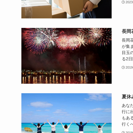
202
長岡
長岡
が集
目玉
る2日
201
夏休
あな
行に
もあ
行くべ
201