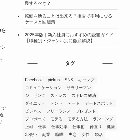
慢するべき？
転勤を断ることは出来る？拒否で不利になる
ケースと回避策
のを
2025年版｜新入社員におすすめの読書ガイド
【職種別・ジャンル別に徹底解説】
ーシ
せ
タグ
Facebook
pickup
SNS
キャンプ
コミュニケーション
サラリーマン
ジョギング
ストレス
ストレス解消
ダイエット
テント
デート
デートスポット
トで
ビジネス
フリーランス
プレゼント
近
プロポーズ
モテる
モテる方法
ランニング
り
上司
仕事
仕事効率
仕事術
仲直り
健康
出会い
副業
喧嘩
失恋
女性
婚活