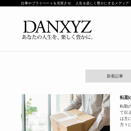
仕事やプライベートを充実させ、 人生を楽しく豊かにするメディア「ダ
新着記事
転勤
転勤
て伝
は主に
方々に