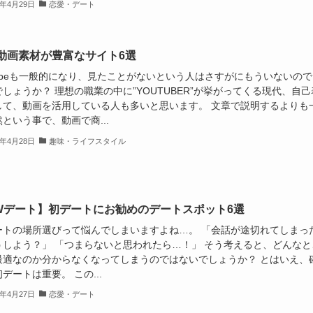
9年4月29日
恋愛・デート
動画素材が豊富なサイト6選
tubeも一般的になり、見たことがないという人はさすがにもういないので
しょうか？ 理想の職業の中に”YOUTUBER”が挙がってくる現代、自己
して、動画を活用している人も多いと思います。 文章で説明するよりも
という事で、動画で商...
9年4月28日
趣味・ライフスタイル
Wデート】初デートにお勧めのデートスポット6選
ートの場所選びって悩んでしまいますよね…。 「会話が途切れてしまっ
うしよう？」 「つまらないと思われたら…！」 そう考えると、どんなと
最適なのか分からなくなってしまうのではないでしょうか？ とはいえ、
デートは重要。 この...
9年4月27日
恋愛・デート